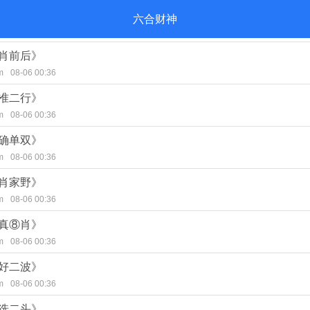
六合财神
生肖前后》
m
08-06 00:36
特准二行》
m
08-06 00:36
准确单双》
m
08-06 00:36
生肖家野》
m
08-06 00:36
传真⑧肖》
m
08-06 00:36
看好二波》
m
08-06 00:36
精选二头》