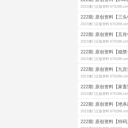
2023澳门正版资料 670288.co
222期: 原创资料【
2023澳门正版资料 670288.co
222期: 原创资料【
2023澳门正版资料 670288.co
222期: 原创资料【
2023澳门正版资料 670288.co
222期: 原创资料【
2023澳门正版资料 670288.co
222期: 原创资料【
2023澳门正版资料 670288.co
222期: 原创资料【
2023澳门正版资料 670288.co
222期: 原创资料【