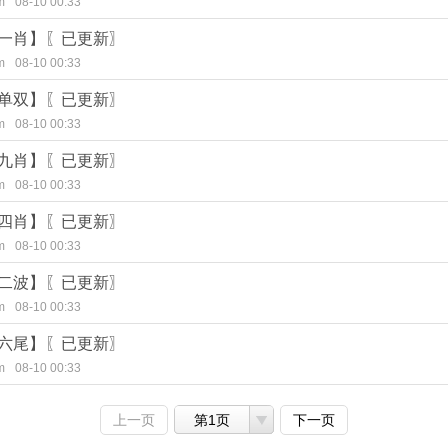
m
08-10 00:33
平特一肖】〖已更新〗
m
08-10 00:33
合数单双】〖已更新〗
m
08-10 00:33
无错九肖】〖已更新〗
m
08-10 00:33
绝杀四肖】〖已更新〗
m
08-10 00:33
必中二波】〖已更新〗
m
08-10 00:33
金牌六尾】〖已更新〗
m
08-10 00:33
上一页
第1页
下一页