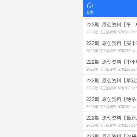
首页
222期: 原创资料【
2023澳门正版资料 670288.co
222期: 原创资料【
2023澳门正版资料 670288.co
222期: 原创资料【
2023澳门正版资料 670288.co
222期: 原创资料【
2023澳门正版资料 670288.co
222期: 原创资料【
2023澳门正版资料 670288.co
222期: 原创资料【
2023澳门正版资料 670288.co
222期: 原创资料【2