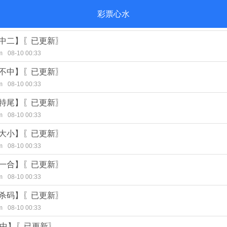
彩票心水
平二中二】〖已更新〗
m
08-10 00:33
买十不中】〖已更新〗
m
08-10 00:33
中平特尾】〖已更新〗
m
08-10 00:33
单双大小】〖已更新〗
m
08-10 00:33
绝杀一合】〖已更新〗
m
08-10 00:33
最新杀码】〖已更新〗
m
08-10 00:33
4码中】〖已更新〗