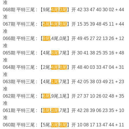
准
068期 平特三尾 : 【9尾,
4尾
,
3尾
】开 42 33 47 40 30 02 + 44
准
067期 平特三尾 : 【
5尾
,
4尾
,
8尾
】开 15 35 39 48 45 11 + 44
准
066期 平特三尾 : 【
9尾
,4尾,0尾】开 49 45 27 22 13 26 + 12
准
065期 平特三尾 : 【4尾,
8尾
,7尾】开 30 41 38 25 35 16 + 48
准
064期 平特三尾 : 【2尾,
4尾
,
8尾
】开 48 40 03 33 47 04 + 31
准
063期 平特三尾 : 【4尾,
1尾
,7尾】开 42 05 38 03 49 21 + 23
准
062期 平特三尾 : 【
6尾
,9尾,1尾】开 27 37 10 26 02 48 + 35
准
061期 平特三尾 : 【
6尾
,
3尾
,7尾】开 42 28 39 06 23 35 + 10
准
060期 平特三尾 : 【5尾,
0尾
,
8尾
】开 10 08 17 13 47 44 + 11